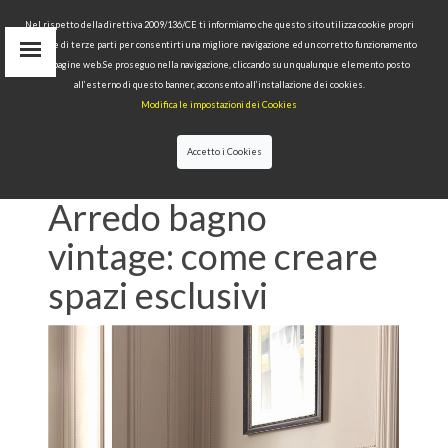
Nel rispetto della direttiva 2009/136/CE ti informiamo che questo sito utilizza cookie propri
tecnici e di terze parti per consentirti una migliore navigazione ed un corretto funzionamento
Area Riservata
delle pagine web.Se proseguo nella navigazione, cliccando su un qualunque elemento posto
IT
all’esterno di questo banner, acconsento all’installazione dei cookies.
EN
Modifica le impostazioni dei Cookies
RU
cerca
Accetto i Cookies
HOME
>>
NEWS
>>
ARREDO BAGNO VINTAGE:
COME CREARE SPAZI ESCLUSIVI
Arredo bagno
vintage: come creare
spazi esclusivi