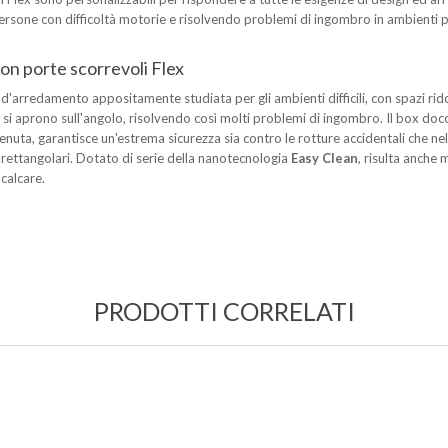
ersone con difficoltà motorie e risolvendo problemi di ingombro in ambienti par
on porte scorrevoli Flex
d'arredamento appositamente studiata per gli ambienti difficili, con spazi ridott
e si aprono sull'angolo, risolvendo così molti problemi di ingombro. Il box doc
tenuta, garantisce un'estrema sicurezza sia contro le rotture accidentali che ne
e rettangolari. Dotato di serie della nanotecnologia
Easy Clean
, risulta anche
 calcare.
PRODOTTI CORRELATI