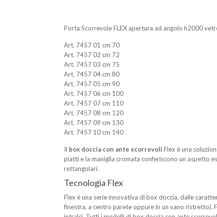
Porta Scorrevole FLEX apertura ad angolo h2000 vetr
Art. 7457 01 cm 70
Art. 7457 02 cm 72
Art. 7457 03 cm 75
Art. 7457 04 cm 80
Art. 7457 05 cm 90
Art. 7457 06 cm 100
Art. 7457 07 cm 110
Art. 7457 08 cm 120
Art. 7457 09 cm 130
Art. 7457 10 cm 140
Il
box doccia con ante scorrevoli
Flex è una soluzion
piatti e la maniglia cromata conferiscono un aspetto es
rettangolari.
Tecnologia Flex
Flex è una serie innovativa di box doccia, dalle caratte
finestra, a centro parete oppure in un vano ristretto).
intralci. Tutti i modelli di box doccia con ante scorrev