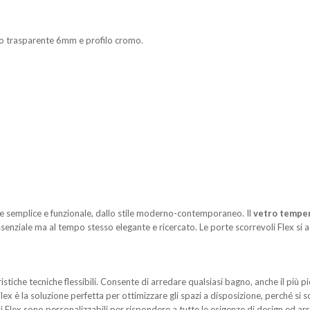
o trasparente 6mm e profilo cromo.
e semplice e funzionale, dallo stile moderno-contemporaneo. Il
vetro temper
senziale ma al tempo stesso elegante e ricercato. Le porte scorrevoli Flex si 
ristiche tecniche flessibili. Consente di arredare qualsiasi bagno, anche il più 
 Flex è la soluzione perfetta per ottimizzare gli spazi a disposizione, perché 
oli Flex sono personalizzabili per rispondere a tutte le esigenze di design ed 