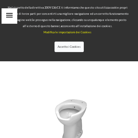
Nel rispetto della direttiva 2009/136/CE ti informiamo che questo sito utilizza cookie propri
tecnici e di terze parti per consentirti una migliore navigazione ed un corretto funzionamento
Area Riservata
delle pagine web.Se proseguo nella navigazione, cliccando su un qualunque elemento posto
IT
all’esterno di questo banner, acconsento all’installazione dei cookies.
EN
Modifica le impostazioni dei Cookies
RU
cerca
Accetto i Cookies
HOME
>>
BAGNO DISABILI
>>
WC/BIDET
SCARICO SUOLO "S"