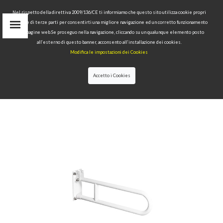
Nel rispetto della direttiva 2009/136/CE ti informiamo che questo sito utilizza cookie propri
tecnici e di terze parti per consentirti una migliore navigazione ed un corretto funzionamento
Area Riservata
delle pagine web.Se proseguo nella navigazione, cliccando su un qualunque elemento posto
IT
all’esterno di questo banner, acconsento all’installazione dei cookies.
EN
Modifica le impostazioni dei Cookies
RU
cerca
Accetto i Cookies
HOME
>>
BAGNO DISABILI
>>
IMPUGNATURA DI
SOSTEGNO RIBALTABILE